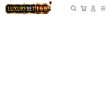
Skip
to
Cari
Troli
Login
Navigation
content